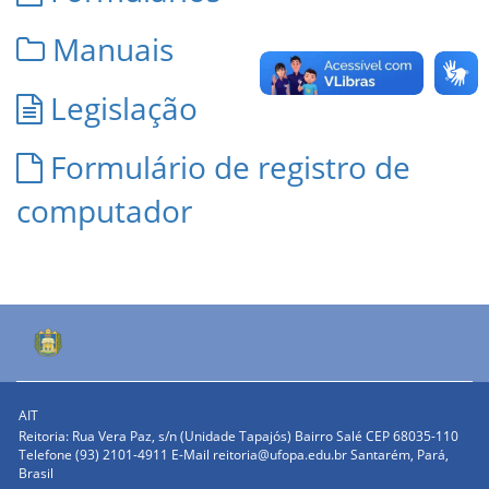
Manuais
Legislação
Formulário de registro de
computador
AIT
Reitoria: Rua Vera Paz, s/n (Unidade Tapajós) Bairro Salé CEP 68035-110
Telefone (93) 2101-4911 E-Mail reitoria@ufopa.edu.br Santarém, Pará,
Brasil