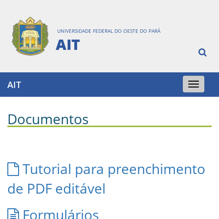
UNIVERSIDADE FEDERAL DO OESTE DO PARÁ
AIT
AIT
Toggle
navigation
Documentos
Tutorial para preenchimento
de PDF editável
Formulários