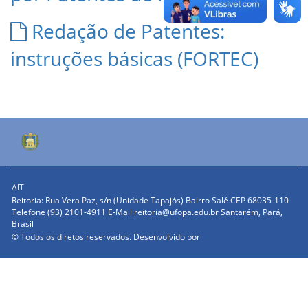
Redação de Patentes:
instruções básicas (FORTEC)
AIT
Reitoria: Rua Vera Paz, s/n (Unidade Tapajós) Bairro Salé CEP 68035-110
Telefone (93) 2101-4911 E-Mail reitoria@ufopa.edu.br Santarém, Pará,
Brasil
© Todos os diretos reservados. Desenvolvido por
UFOPA/CTIC