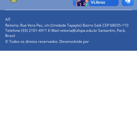
AIT
Reitoria: Rua Vera Paz, s/n (Unidade Tapajós) Bairro Salé CEP 68035-110
Telefone (93) 2101-4911 E-Mail reitoria@ufopa.edu.br Santarém, Pará,
Brasil
© Todos os diretos reservados. Desenvolvido por
UFOPA/CTIC