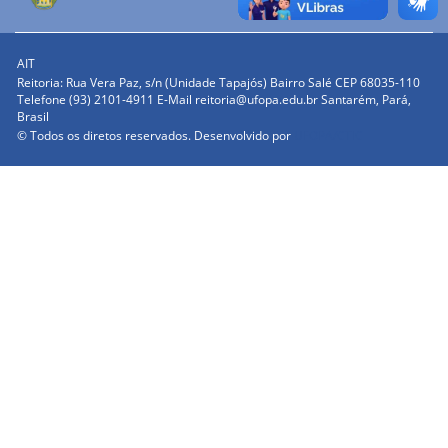
AIT
Reitoria: Rua Vera Paz, s/n (Unidade Tapajós) Bairro Salé CEP 68035-110
Telefone (93) 2101-4911 E-Mail reitoria@ufopa.edu.br Santarém, Pará,
Brasil
© Todos os diretos reservados. Desenvolvido por
UFOPA/CTIC