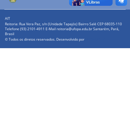
AIT
Reitoria: Rua Vera Paz, s/n (Unidade Tapajós) Bairro Salé CEP 68035-110
Telefone (93) 2101-4911 E-Mail reitoria@ufopa.edu.br Santarém, Pará,
Brasil
© Todos os diretos reservados. Desenvolvido por
UFOPA/CTIC